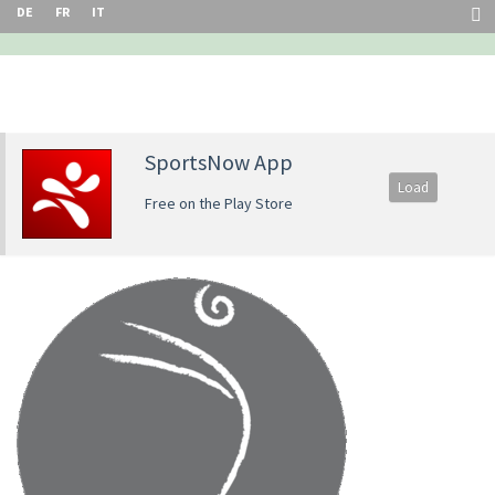
DE
FR
IT
SportsNow App
Load
Free on the Play Store