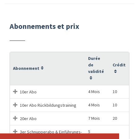
Abonnements et prix
Durée
de
Crédit
Abonnement
validité
4 Mois
10
10er Abo
4 Mois
10
10er Abo Rückbildungstraining
7 Mois
20
20er Abo
5
3er Schnupperabo & Einführungs-
3
Semaines
Video