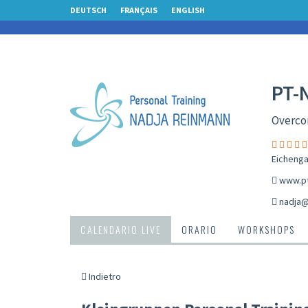
DEUTSCH
FRANÇAIS
ENGLISH
PT-
Overcom
Eichenga
www.pt
nadja@
CALENDARIO LIVE
ORARIO
WORKSHOPS
Indietro