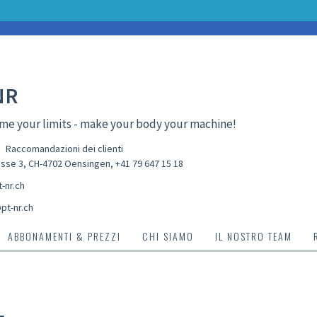
NR
e your limits - make your body your machine!
Raccomandazioni dei clienti
sse 3, CH-4702 Oensingen
,
+41 79 647 15 18
-nr.ch
pt-nr.ch
ABBONAMENTI & PREZZI
CHI SIAMO
IL NOSTRO TEAM