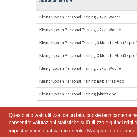
Abbonamento
Kleingruppen Personal Training / 1x p. Woche
Kleingruppen Personal Training / 2x p. Woche
Kleingruppen Personal Training 3 Monate Abo (2x pro
Kleingruppen Personal Training 3 Monate Abo (3x pro
Kleingruppen Personal Training / 3x p. Woche
Kleingruppen Personal Training halbjahres Abo
Kleingruppen Personal Training jahres Abo
Questo sito web utilizza, da un lato, cookie tecnicamente nece
Questo sito web utilizza, da un lato, cookie tecnicamente nece
consentire valutazioni statistiche sull'utilizzo e quindi migl
consentire valutazioni statistiche sull'utilizzo e quindi migl
impostazioni in qualsiasi momento.
impostazioni in qualsiasi momento.
Maggiori informazioni
Maggiori informazioni
© SportsNow® 2026. Il software svizzero per il tuo studio.