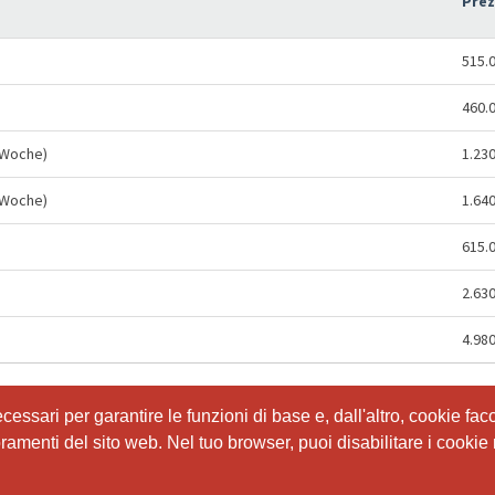
Pre
515.
460.
 Woche)
1.23
 Woche)
1.64
615.
2.63
4.98
ssari per garantire le funzioni di base e, dall'altro, cookie facol
ssari per garantire le funzioni di base e, dall'altro, cookie facol
ioramenti del sito web. Nel tuo browser, puoi disabilitare i cookie 
ioramenti del sito web. Nel tuo browser, puoi disabilitare i cookie 