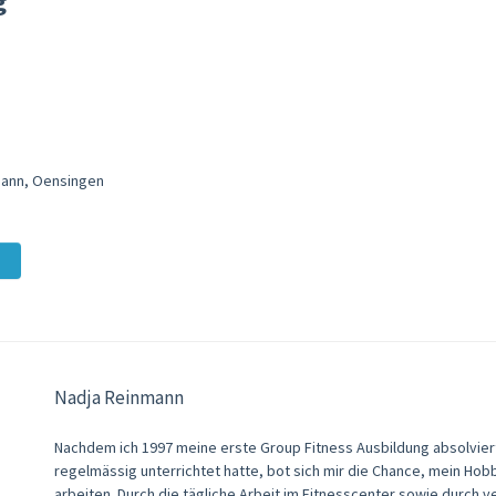
g
nmann, Oensingen
Nadja Reinmann
Nachdem ich 1997 meine erste Group Fitness Ausbildung absolviert
regelmässig unterrichtet hatte, bot sich mir die Chance, mein Hob
arbeiten. Durch die tägliche Arbeit im Fitnesscenter sowie durch 