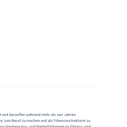
 und daraufhin während mehr als vier Jahren
by zum Beruf zu machen und als Fitnessinstruktorin zu
verschiedene Aus- und Weiterbildungen im Fitness- und