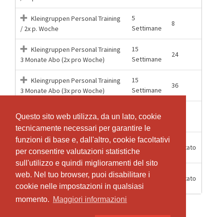
5
Kleingruppen Personal Training
8
Settimane
/ 2x p. Woche
15
Kleingruppen Personal Training
24
Settimane
3 Monate Abo (2x pro Woche)
15
Kleingruppen Personal Training
36
Settimane
3 Monate Abo (3x pro Woche)
5
Kleingruppen Personal Training
12
Questo sito web utilizza, da un lato, cookie
Questo sito web utilizza, da un lato, cookie
Settimane
/ 3x p. Woche
tecnicamente necessari per garantire le
tecnicamente necessari per garantire le
funzioni di base e, dall'altro, cookie facoltativi
funzioni di base e, dall'altro, cookie facoltativi
Kleingruppen Personal Training
6 Mesi
Illimitato
per consentire valutazioni statistiche
per consentire valutazioni statistiche
halbjahres Abo
sull'utilizzo e quindi miglioramenti del sito
sull'utilizzo e quindi miglioramenti del sito
Kleingruppen Personal Training
web. Nel tuo browser, puoi disabilitare i
web. Nel tuo browser, puoi disabilitare i
12 Mesi
Illimitato
jahres Abo
cookie nelle impostazioni in qualsiasi
cookie nelle impostazioni in qualsiasi
momento.
momento.
Maggiori informazioni
Maggiori informazioni