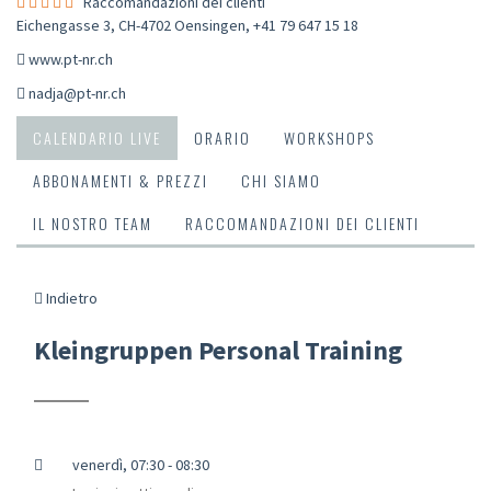
Raccomandazioni dei clienti
Eichengasse 3, CH-4702 Oensingen
,
+41 79 647 15 18
www.pt-nr.ch
nadja@pt-nr.ch
CALENDARIO LIVE
ORARIO
WORKSHOPS
ABBONAMENTI & PREZZI
CHI SIAMO
IL NOSTRO TEAM
RACCOMANDAZIONI DEI CLIENTI
Indietro
Kleingruppen Personal Training
venerdì, 07:30 - 08:30