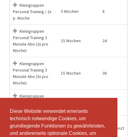
Kleingruppen
5 Wochen
8
Personal Training / 2x
p. Woche
Kleingruppen
Personal Training 3
15 Wochen
24
Monate Abo (2x pro
Woche)
Kleingruppen
Personal Training 3
15 Wochen
36
Monate Abo (3x pro
Woche)
Kleingruppen
5 Wochen
12
Personal Training / 3x
p. Woche
Diese Website verwendet einerseits
Diese Website verwendet einerseits
technisch notwendige Cookies, um
technisch notwendige Cookies, um
Kleingruppen
grundlegende Funktionen zu gewährleisten,
grundlegende Funktionen zu gewährleisten,
6 Monate
Unbegrenzt
Personal Training
und andererseits optionale Cookies, um
und andererseits optionale Cookies, um
halbjahres Abo