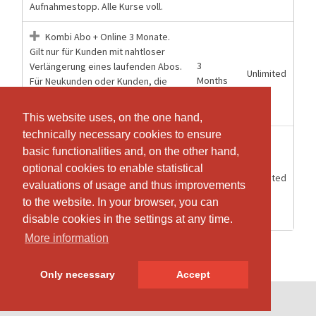
Aufnahmestopp. Alle Kurse voll.
Kombi Abo + Online 3 Monate.
Gilt nur für Kunden mit nahtloser
3
Verlängerung eines laufenden Abos.
Unlimited
Months
Für Neukunden oder Kunden, die
aktuell kein Abo besitzen, gilt
Aufnahmestopp. Alle Kurse voll.
This website uses, on the one hand,
This website uses, on the one hand,
technically necessary cookies to ensure
technically necessary cookies to ensure
Kombi Abo + Online 6 Monate.
basic functionalities and, on the other hand,
basic functionalities and, on the other hand,
Gilt nur für Kunden mit nahtloser
optional cookies to enable statistical
optional cookies to enable statistical
6
Verlängerung eines laufenden Abos.
Unlimited
Months
Für Neukunden oder Kunden, die
evaluations of usage and thus improvements
evaluations of usage and thus improvements
aktuell kein Abo besitzen, gilt
to the website. In your browser, you can
to the website. In your browser, you can
Aufnahmestopp. Alle Kurse voll.
disable cookies in the settings at any time.
disable cookies in the settings at any time.
More information
More information
Only necessary
Only necessary
Accept
Accept
© SportsNow® 2026. The Swiss software for your studio.