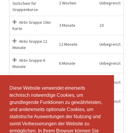
2 Wochen
Unbegrenzt
Gutschein für
Gruppenkurse
Aktiv Gruppe 10er
3 Monate
10
Karte
Aktiv Gruppe 12
12 Monate
Unbegrenzt
Monate
Aktiv Gruppe 6
6 Monate
Unbegrenzt
Monate
Aktiv Kombi 12
12 Monate
Unbegrenzt
Monate
Diese Website verwendet einerseits
Diese Website verwendet einerseits
technisch notwendige Cookies, um
technisch notwendige Cookies, um
Aktiv Kombi 6
6 Monate
Unbegrenzt
grundlegende Funktionen zu gewährleisten,
grundlegende Funktionen zu gewährleisten,
Monate
und andererseits optionale Cookies, um
und andererseits optionale Cookies, um
statistische Auswertungen der Nutzung und
statistische Auswertungen der Nutzung und
Einzeleintritt
1 Wochen
1
Gruppenkurs
somit Verbesserungen der Website zu
somit Verbesserungen der Website zu
ermöglichen. In Ihrem Browser können Sie
ermöglichen. In Ihrem Browser können Sie