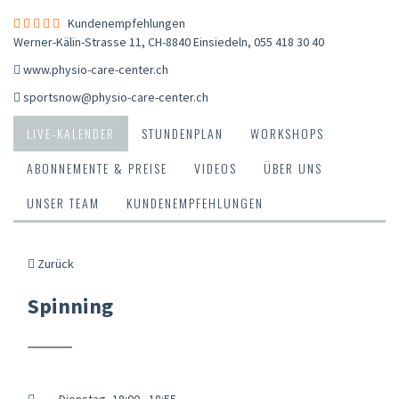
Kundenempfehlungen
Werner-Kälin-Strasse 11, CH-8840 Einsiedeln
,
055 418 30 40
www.physio-care-center.ch
sportsnow@physio-care-center.ch
LIVE-KALENDER
STUNDENPLAN
WORKSHOPS
ABONNEMENTE & PREISE
VIDEOS
ÜBER UNS
UNSER TEAM
KUNDENEMPFEHLUNGEN
Zurück
Spinning
Dienstag, 18:00 - 18:55