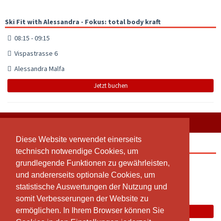
Ski Fit with Alessandra - Fokus: total body kraft
08:15 - 09:15
Vispastrasse 6
Alessandra Malfa
Jetzt buchen
SAMSTAG, 08.08.2026
Diese Website verwendet einerseits
Diese Website verwendet einerseits
Ski Fit with Alessandra - Fokus: HIIT
technisch notwendige Cookies, um
technisch notwendige Cookies, um
grundlegende Funktionen zu gewährleisten,
grundlegende Funktionen zu gewährleisten,
08:00 - 09:00
und andererseits optionale Cookies, um
und andererseits optionale Cookies, um
Vispastrasse 6
statistische Auswertungen der Nutzung und
statistische Auswertungen der Nutzung und
Alessandra Malfa
somit Verbesserungen der Website zu
somit Verbesserungen der Website zu
ermöglichen. In Ihrem Browser können Sie
ermöglichen. In Ihrem Browser können Sie
Jetzt buchen