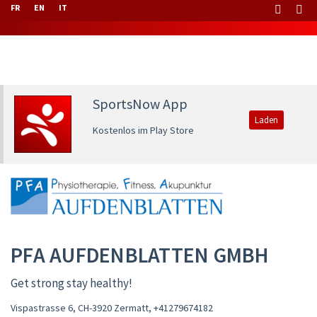
FR
EN
IT
SportsNow App
Laden
Kostenlos im Play Store
PFA AUFDENBLATTEN GMBH
Get strong stay healthy!
Vispastrasse 6, CH-3920 Zermatt
,
+41279674182