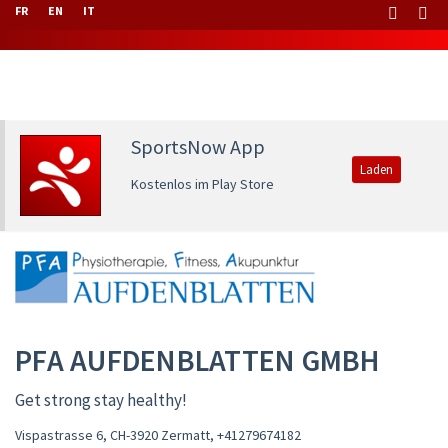
FR
EN
IT
SportsNow App
Laden
Kostenlos im Play Store
PFA AUFDENBLATTEN GMBH
Get strong stay healthy!
Vispastrasse 6, CH-3920 Zermatt
,
+41279674182