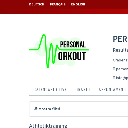
DEUTSCH
FRANÇAIS
ENGLISH
PE
Resulta
Grabenst
person
info@p
CALENDARIO LIVE
ORARIO
APPUNTAMENTI
🔎 Mostra filtri
Athletiktraining