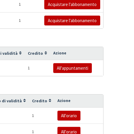
1
Acquistare l'abbonamento
1
Acquistare l'abbonamento
Azione
i validità
Credito
1
All'appuntamenti
Azione
 di validità
Credito
1
All'orario
1
All'orario