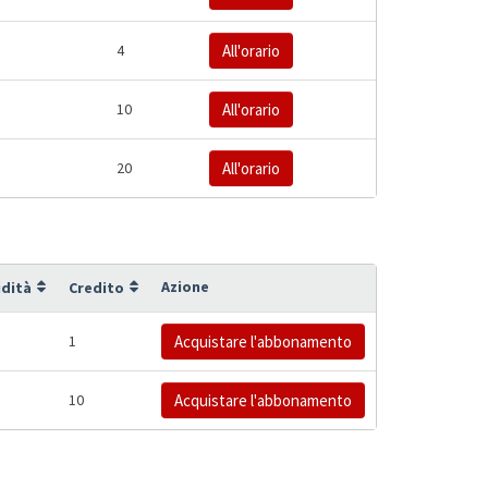
4
All'orario
10
All'orario
20
All'orario
Azione
idità
Credito
1
Acquistare l'abbonamento
10
Acquistare l'abbonamento