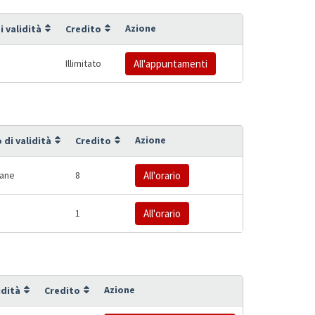
Azione
i validità
Credito
Illimitato
All'appuntamenti
Azione
 di validità
Credito
mane
8
All'orario
1
All'orario
Azione
idità
Credito