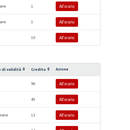
mane
1
All'orario
mane
1
All'orario
10
All'orario
Azione
 di validità
Credito
90
All'orario
45
All'orario
imane
12
All'orario