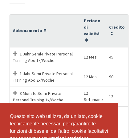
Periodo
di
Credito
Abbonamento
validità
1 Jahr Semi-Private Personal
12 Mesi
45
Training Abo 1x/Woche
1 Jahr Semi-Private Personal
12 Mesi
90
Training Abo 2x/Woche
12
3 Monate Semi-Private
12
Settimane
Personal Training 1x/Woche
12
3 Monate Semi-Private
24
Questo sito web utilizza, da un lato, cookie
Questo sito web utilizza, da un lato, cookie
Settimane
Personal Training 2x/Woche
tecnicamente necessari per garantire le
tecnicamente necessari per garantire le
funzioni di base e, dall'altro, cookie facoltativi
funzioni di base e, dall'altro, cookie facoltativi
26
6 Monate Semi-Private
23