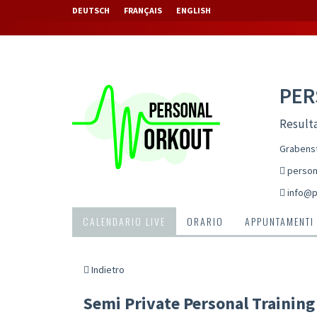
DEUTSCH
FRANÇAIS
ENGLISH
PE
Resulta
Grabenst
person
info@p
CALENDARIO LIVE
ORARIO
APPUNTAMENTI
Indietro
Semi Private Personal Training