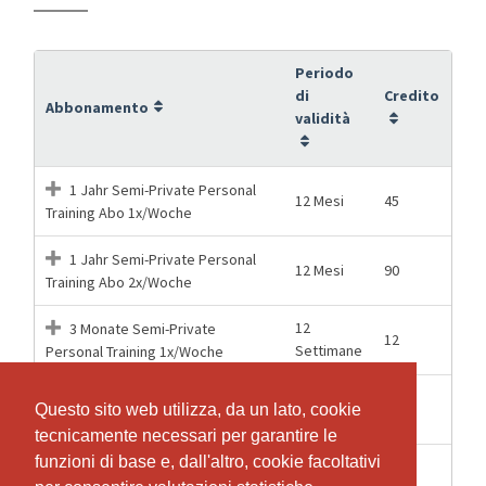
Periodo
di
Credito
Abbonamento
validità
1 Jahr Semi-Private Personal
12 Mesi
45
Training Abo 1x/Woche
1 Jahr Semi-Private Personal
12 Mesi
90
Training Abo 2x/Woche
12
3 Monate Semi-Private
12
Settimane
Personal Training 1x/Woche
12
3 Monate Semi-Private
24
Questo sito web utilizza, da un lato, cookie
Questo sito web utilizza, da un lato, cookie
Settimane
Personal Training 2x/Woche
tecnicamente necessari per garantire le
tecnicamente necessari per garantire le
funzioni di base e, dall'altro, cookie facoltativi
funzioni di base e, dall'altro, cookie facoltativi
26
6 Monate Semi-Private
23