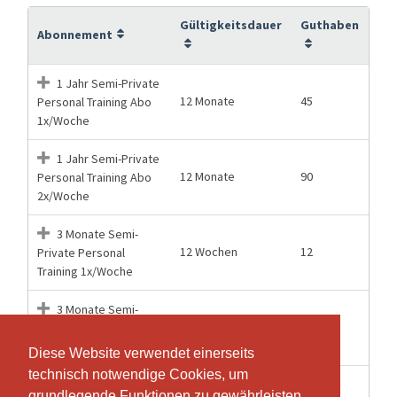
Gültigkeitsdauer
Guthaben
Abonnement
1 Jahr Semi-Private
12 Monate
45
Personal Training Abo
1x/Woche
1 Jahr Semi-Private
12 Monate
90
Personal Training Abo
2x/Woche
3 Monate Semi-
12 Wochen
12
Private Personal
Training 1x/Woche
3 Monate Semi-
12 Wochen
24
Private Personal
Training 2x/Woche
Diese Website verwendet einerseits
Diese Website verwendet einerseits
technisch notwendige Cookies, um
technisch notwendige Cookies, um
6 Monate Semi-
grundlegende Funktionen zu gewährleisten,
grundlegende Funktionen zu gewährleisten,