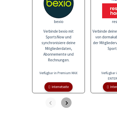
bexio
res
Verbinde bexio mit
Verbinde deine
SportsNow und
von dormakaba
synchronisiere deine
der Mitglieder
Mitgliederdaten,
Sport
Abonnemente und
Rechnungen.
Verfügbar in Premium MAX
Verfügbar 
ENTER
Internetseite
Inter