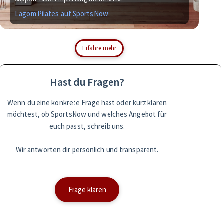
Lagom Pilates auf SportsNow
Si
Erfahre mehr
Hast du Fragen?
Wenn du eine konkrete Frage hast oder kurz klären
möchtest, ob SportsNow und welches Angebot für
euch passt, schreib uns.
Wir antworten dir persönlich und transparent.
Frage klären