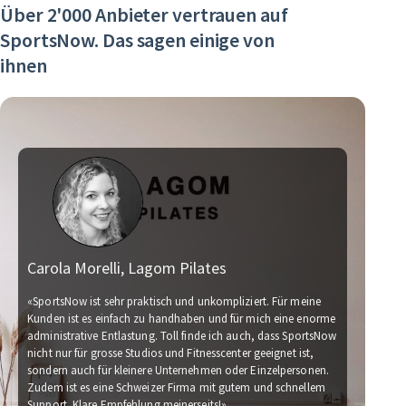
Über 2'000 Anbieter vertrauen auf
SportsNow. Das sagen einige von
ihnen
Carola Morelli, Lagom Pilates
M
«SportsNow ist sehr praktisch und unkompliziert. Für meine
Kunden ist es einfach zu handhaben und für mich eine enorme
administrative Entlastung. Toll finde ich auch, dass SportsNow
«W
nicht nur für grosse Studios und Fitnesscenter geeignet ist,
Für
sondern auch für kleinere Unternehmen oder Einzelpersonen.
Wi
Zudem ist es eine Schweizer Firma mit gutem und schnellem
fü
Support. Klare Empfehlung meinerseits!»
Fi