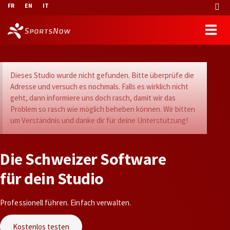
FR
EN
IT
Dieses Studio wurde nicht gefunden. Bitte überprüfe die
Adresse und versuch es nochmals. Falls es wirklich nicht
geht, dann informiere uns doch rasch, damit wir das
Problem so rasch wie möglich beheben können. Wir bitten
um Verständnis und danke dir für deine Unterstützung!
D
i
e
S
c
h
w
e
i
z
e
r
S
o
f
t
w
a
r
e
f
ü
r
d
e
i
n
S
t
u
d
i
o
Professionell führen. Einfach verwalten.
Kostenlos testen