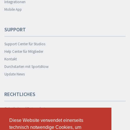
Integrationen
Mobile App
SUPPORT
Support Center für Studios
Help Center für Mitglieder
Kontakt
Durchstarten mit SportsNow
Update News
RECHTLICHES
Sicherheit und Datenschutz
Datenschutzerklärung
Diese Website verwendet einerseits
Diese Website verwendet einerseits
Geschäftsbedingungen
technisch notwendige Cookies, um
technisch notwendige Cookies, um