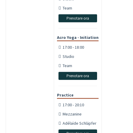
Team
Prenotare ora
Acro Yoga - Initiation
17:00 - 18:00
Studio
Team
Prenotare ora
Practice
17:00 - 20:10
Mezzanine
Adélaïde Schläpfer