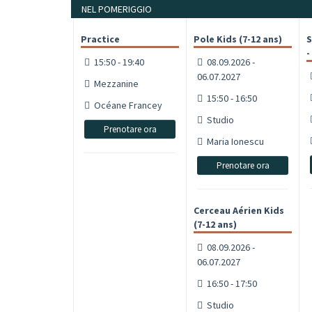
NEL POMERIGGIO
Practice
Pole Kids (7-12 ans)
S
-
15:50 - 19:40
08.09.2026 -
06.07.2027
Mezzanine
15:50 - 16:50
Océane Francey
Studio
Prenotare ora
Maria Ionescu
Prenotare ora
Cerceau Aérien Kids
(7-12 ans)
08.09.2026 -
06.07.2027
16:50 - 17:50
Studio