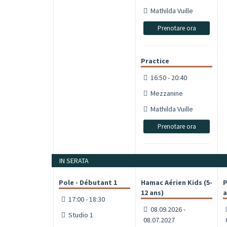
Mathilda Vuille
Prenotare ora
Practice
16:50 - 20:40
Mezzanine
Mathilda Vuille
Prenotare ora
IN SERATA
Pole - Débutant 1
Hamac Aérien Kids (5-
P
12 ans)
a
17:00 - 18:30
08.09.2026 -
Studio 1
08.07.2027