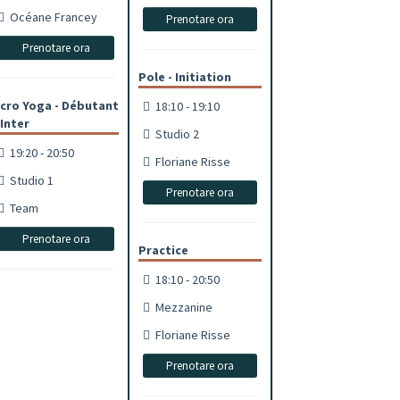
Océane Francey
Prenotare ora
Prenotare ora
Pole - Initiation
cro Yoga - Débutant
18:10 - 19:10
 Inter
Studio 2
19:20 - 20:50
Floriane Risse
Studio 1
Prenotare ora
Team
Prenotare ora
Practice
18:10 - 20:50
Mezzanine
Floriane Risse
Prenotare ora