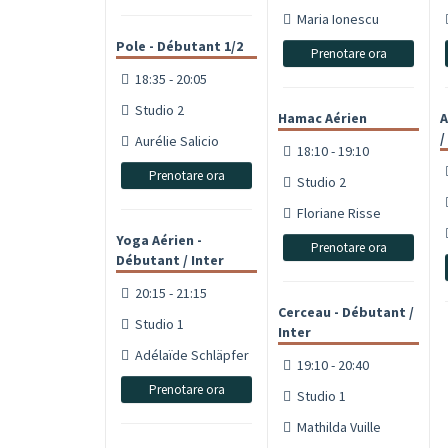
Maria Ionescu
Pole - Débutant 1/2
Prenotare ora
18:35 - 20:05
Studio 2
Hamac Aérien
A
/
Aurélie Salicio
18:10 - 19:10
Prenotare ora
Studio 2
Floriane Risse
Yoga Aérien -
Prenotare ora
Débutant / Inter
20:15 - 21:15
Cerceau - Débutant /
Studio 1
Inter
Adélaïde Schläpfer
19:10 - 20:40
Prenotare ora
Studio 1
Mathilda Vuille