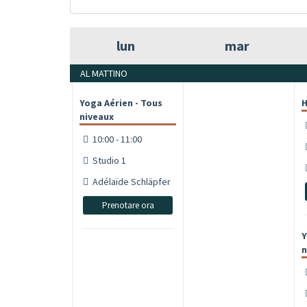
lun
mar
AL MATTINO
Yoga Aérien - Tous
H
niveaux
10:00 - 11:00
Studio 1
Adélaïde Schläpfer
Prenotare ora
Y
n