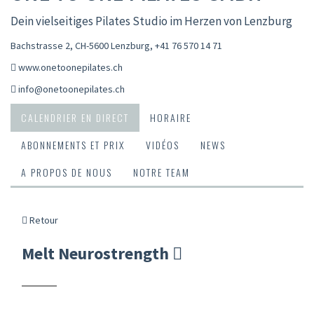
Dein vielseitiges Pilates Studio im Herzen von Lenzburg
Bachstrasse 2, CH-5600 Lenzburg
,
+41 76 570 14 71
www.onetoonepilates.ch
info@onetoonepilates.ch
CALENDRIER EN DIRECT
HORAIRE
ABONNEMENTS ET PRIX
VIDÉOS
NEWS
A PROPOS DE NOUS
NOTRE TEAM
Retour
Melt Neurostrength