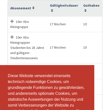
Gültigkeitsdauer
Guthaben
Abonnement
10er Abo
17 Wochen
10
Kleingruppe
10er Abo
Kleingruppen
17 Wochen
10
Studenten bis 28 Jahre
und gültigem
Studentenausweis
20er Abo
27 Wochen
20
Kleingruppe
Diese Website verwendet einerseits
Diese Website verwendet einerseits
technisch notwendige Cookies, um
technisch notwendige Cookies, um
40er Abo
56 Wochen
40
grundlegende Funktionen zu gewährleisten,
grundlegende Funktionen zu gewährleisten,
Kleingruppe
und andererseits optionale Cookies, um
und andererseits optionale Cookies, um
statistische Auswertungen der Nutzung und
statistische Auswertungen der Nutzung und
Einzellektion
1 Tage
1
Gruppentraining
somit Verbesserungen der Website zu
somit Verbesserungen der Website zu