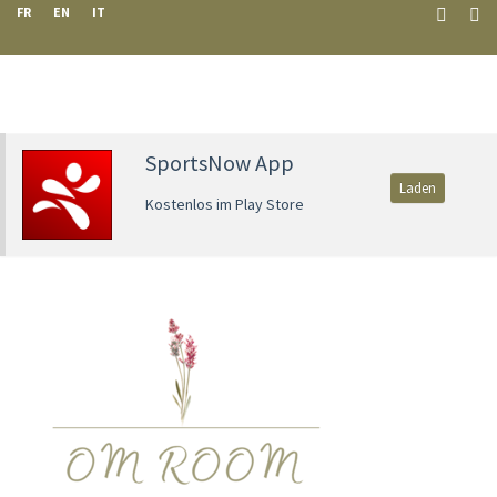
FR
EN
IT
SportsNow App
Laden
Kostenlos im Play Store