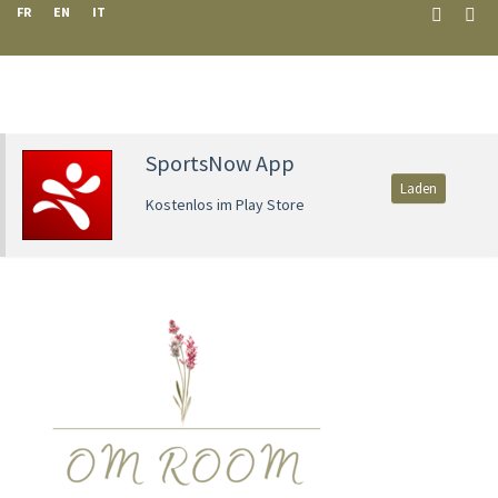
FR
EN
IT
SportsNow App
Laden
Kostenlos im Play Store