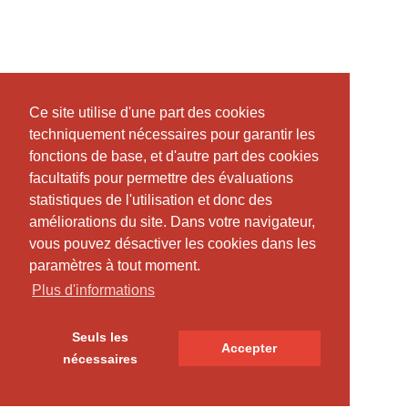
Ce site utilise d'une part des cookies
Ce site utilise d'une part des cookies
techniquement nécessaires pour garantir les
techniquement nécessaires pour garantir les
fonctions de base, et d'autre part des cookies
fonctions de base, et d'autre part des cookies
facultatifs pour permettre des évaluations
facultatifs pour permettre des évaluations
statistiques de l'utilisation et donc des
statistiques de l'utilisation et donc des
améliorations du site. Dans votre navigateur,
améliorations du site. Dans votre navigateur,
vous pouvez désactiver les cookies dans les
vous pouvez désactiver les cookies dans les
paramètres à tout moment.
paramètres à tout moment.
Plus d'informations
Plus d'informations
Seuls les
Seuls les
Accepter
Accepter
nécessaires
nécessaires