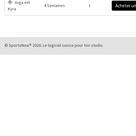
Yoga mit
4 Semaines
1
Acheter u
Kyra
© SportsNow® 2026. Le logiciel suisse pour ton studio.