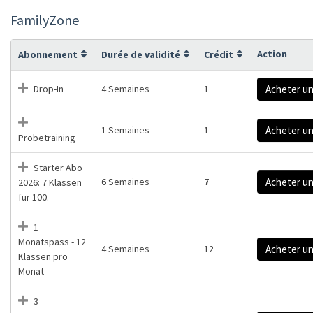
FamilyZone
Action
Abonnement
Durée de validité
Crédit
Drop-In
4 Semaines
1
Acheter u
1 Semaines
1
Acheter u
Probetraining
Starter Abo
6 Semaines
7
Acheter u
2026: 7 Klassen
für 100.-
1
Monatspass - 12
4 Semaines
12
Acheter u
Klassen pro
Monat
3