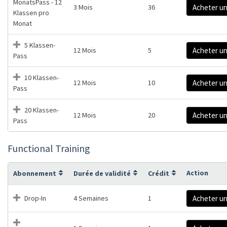
MonatsPass - 12
3 Mois
36
Acheter u
Klassen pro
Monat
5 Klassen-
12 Mois
5
Acheter u
Pass
10 Klassen-
12 Mois
10
Acheter u
Pass
20 Klassen-
12 Mois
20
Acheter u
Pass
Functional Training
Action
Abonnement
Durée de validité
Crédit
Drop-In
4 Semaines
1
Acheter u