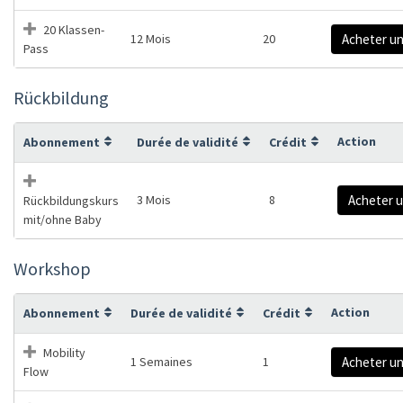
20 Klassen-
12 Mois
20
Acheter u
Pass
Rückbildung
Action
Abonnement
Durée de validité
Crédit
3 Mois
8
Acheter 
Rückbildungskurs
mit/ohne Baby
Workshop
Action
Abonnement
Durée de validité
Crédit
Mobility
1 Semaines
1
Acheter u
Flow