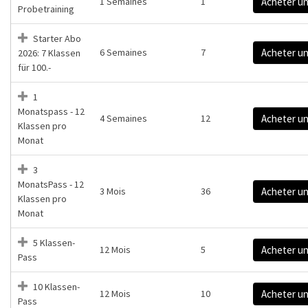
1 Semaines
1
Acheter u
Probetraining
Starter Abo
6 Semaines
7
Acheter u
2026: 7 Klassen
für 100.-
1
Monatspass - 12
4 Semaines
12
Acheter u
Klassen pro
Monat
3
MonatsPass - 12
3 Mois
36
Acheter u
Klassen pro
Monat
5 Klassen-
12 Mois
5
Acheter u
Pass
10 Klassen-
12 Mois
10
Acheter u
Pass