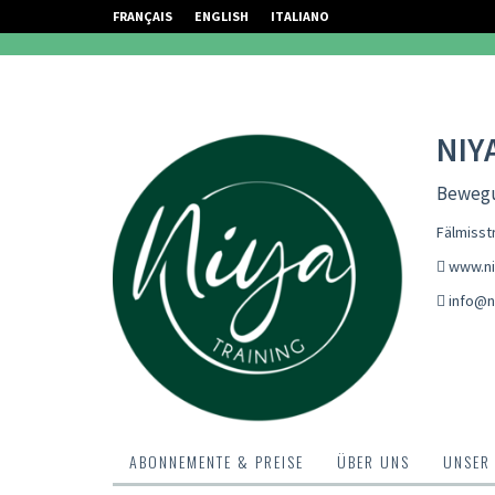
FRANÇAIS
ENGLISH
ITALIANO
NIY
Bewegu
Fälmisst
www.ni
info@ni
ABONNEMENTE & PREISE
ÜBER UNS
UNSER