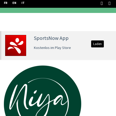
FR
EN
IT
SportsNow App
Laden
Kostenlos im Play Store