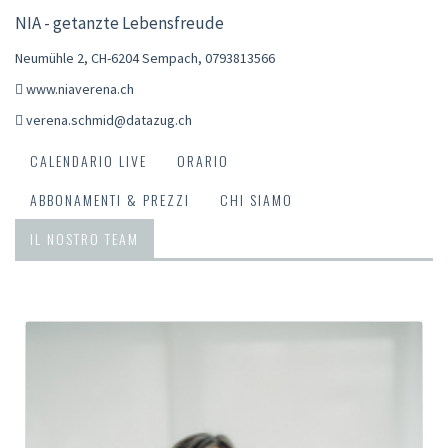
NIA - getanzte Lebensfreude
Neumühle 2, CH-6204 Sempach
,
0793813566
www.niaverena.ch
verena.schmid@datazug.ch
CALENDARIO LIVE
ORARIO
ABBONAMENTI & PREZZI
CHI SIAMO
IL NOSTRO TEAM