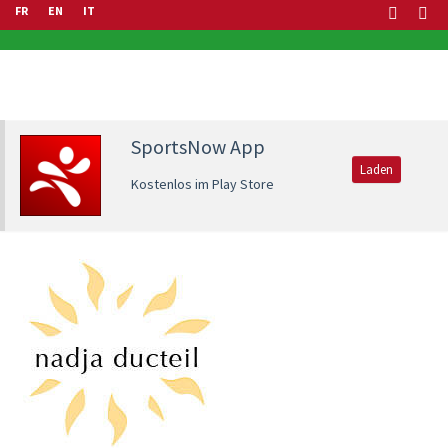
FR
EN
IT
SportsNow App
Laden
Kostenlos im Play Store