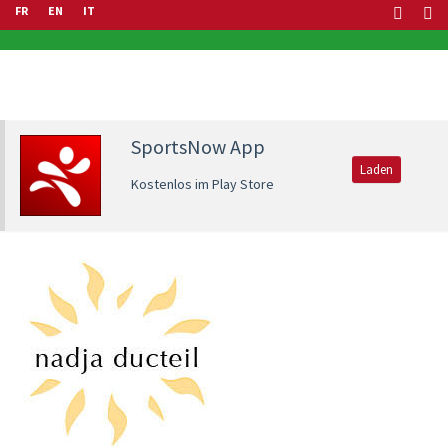
FR
EN
IT
SportsNow App
Laden
Kostenlos im Play Store