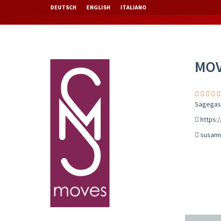
DEUTSCH
ENGLISH
ITALIANO
MOV
Sägegass
https:
susan