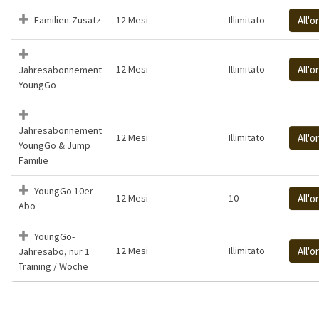
Familien-Zusatz
12 Mesi
Illimitato
All'o
12 Mesi
Illimitato
All'o
Jahresabonnement
YoungGo
Jahresabonnement
12 Mesi
Illimitato
All'o
YoungGo & Jump
Familie
YoungGo 10er
12 Mesi
10
All'o
Abo
YoungGo-
12 Mesi
Illimitato
All'o
Jahresabo, nur 1
Training / Woche