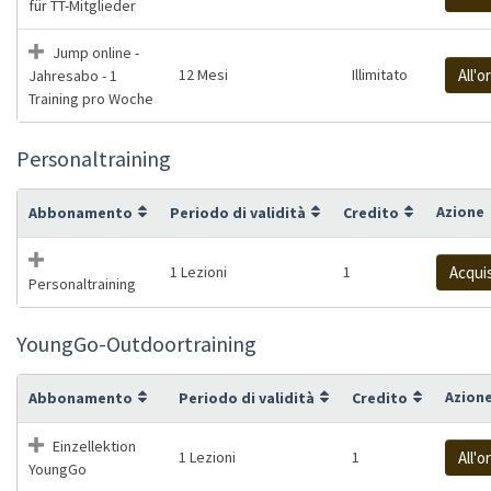
für TT-Mitglieder
Jump online -
12 Mesi
Illimitato
All'o
Jahresabo - 1
Training pro Woche
Personaltraining
Azione
Abbonamento
Periodo di validità
Credito
1 Lezioni
1
Acqui
Personaltraining
YoungGo-Outdoortraining
Azion
Abbonamento
Periodo di validità
Credito
Einzellektion
1 Lezioni
1
All'o
YoungGo