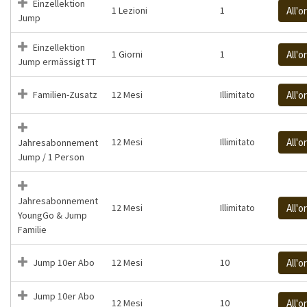
Einzellektion
1 Lezioni
1
All'o
Jump
Einzellektion
1 Giorni
1
All'o
Jump ermässigt TT
Familien-Zusatz
12 Mesi
Illimitato
All'o
12 Mesi
Illimitato
All'o
Jahresabonnement
Jump / 1 Person
Jahresabonnement
12 Mesi
Illimitato
All'o
YoungGo & Jump
Familie
Jump 10er Abo
12 Mesi
10
All'o
Jump 10er Abo
12 Mesi
10
All'o