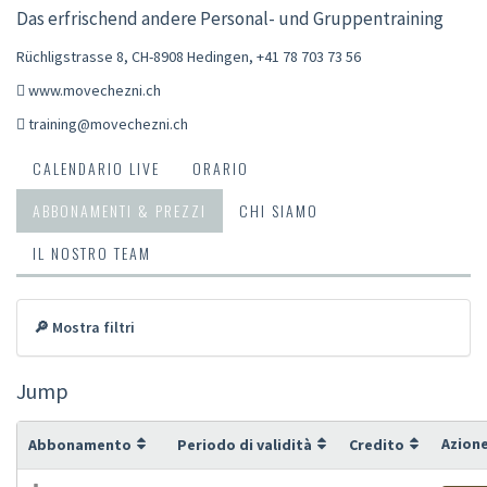
Das erfrischend andere Personal- und Gruppentraining
Rüchligstrasse 8, CH-8908 Hedingen
,
+41 78 703 73 56
www.movechezni.ch
training@movechezni.ch
CALENDARIO LIVE
ORARIO
ABBONAMENTI & PREZZI
CHI SIAMO
IL NOSTRO TEAM
🔎 Mostra filtri
Jump
Azion
Abbonamento
Periodo di validità
Credito