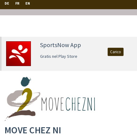
DE
FR
EN
SportsNow App
Carico
Gratis nel Play Store
MOVE CHEZ NI