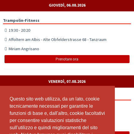
GIOVEDÌ, 06.08.2026
Trampolin-Fitness
19:30 - 20:20
Affoltern am Albis - Alte Obfelderstrasse 68 - Tanzraum
Miriam Angrisano
Prenotare ora
VENERDÌ, 07.08.2026
Trampolin-Fitness
Questo sito web utilizza, da un lato, cookie
Questo sito web utilizza, da un lato, cookie
tecnicamente necessari per garantire le
tecnicamente necessari per garantire le
10:00 - 10:50
funzioni di base e, dall'altro, cookie facoltativi
funzioni di base e, dall'altro, cookie facoltativi
Muri - Luzernerstrasse 19 - Wild Areal
per consentire valutazioni statistiche
per consentire valutazioni statistiche
Miriam Angrisano
sull'utilizzo e quindi miglioramenti del sito
sull'utilizzo e quindi miglioramenti del sito