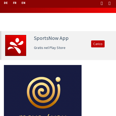
DE
FR
EN
SportsNow App
Carico
Gratis nel Play Store