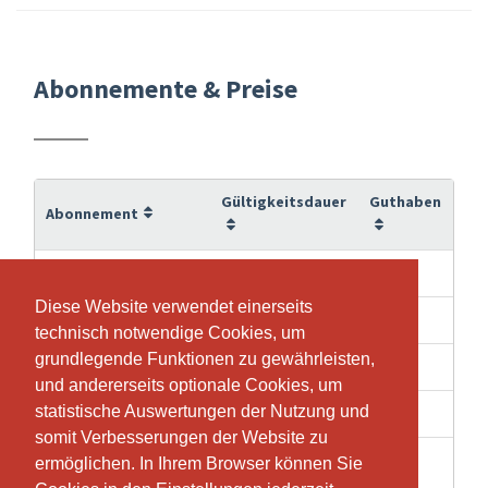
Abonnemente & Preise
Gültigkeitsdauer
Guthaben
Abonnement
14 Wochen
10
10er Abonnement
Diese Website verwendet einerseits
Diese Website verwendet einerseits
24 Wochen
20
20er-Abonnement
technisch notwendige Cookies, um
technisch notwendige Cookies, um
grundlegende Funktionen zu gewährleisten,
grundlegende Funktionen zu gewährleisten,
25 Wochen
30
30er Abonnement
und andererseits optionale Cookies, um
und andererseits optionale Cookies, um
statistische Auswertungen der Nutzung und
statistische Auswertungen der Nutzung und
1 Tage
1
EINZELEINTRITT
somit Verbesserungen der Website zu
somit Verbesserungen der Website zu
ermöglichen. In Ihrem Browser können Sie
ermöglichen. In Ihrem Browser können Sie
365 Tage
100
JAHRESABONNEMENT