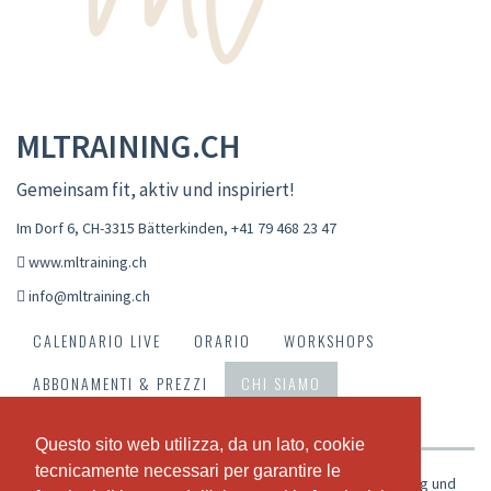
MLTRAINING.CH
Gemeinsam fit, aktiv und inspiriert!
Im Dorf 6, CH-3315 Bätterkinden
,
+41 79 468 23 47
www.mltraining.ch
info@mltraining.ch
CALENDARIO LIVE
ORARIO
WORKSHOPS
ABBONAMENTI & PREZZI
CHI SIAMO
IL NOSTRO TEAM
Questo sito web utilizza, da un lato, cookie
Questo sito web utilizza, da un lato, cookie
tecnicamente necessari per garantire le
tecnicamente necessari per garantire le
Vielfältige Workouts - Gruppenerlebnis - Individuelle Betreuung und