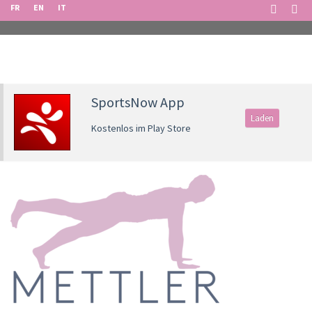
FR
EN
IT
SportsNow App
Laden
Kostenlos im Play Store