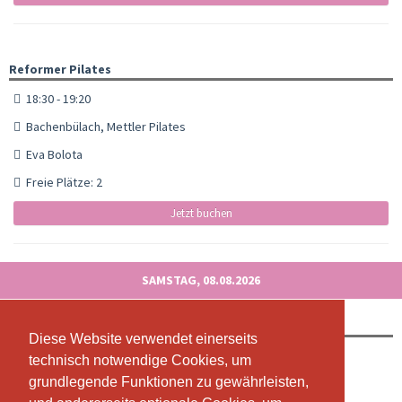
Reformer Pilates
18:30 - 19:20
Bachenbülach, Mettler Pilates
Eva Bolota
Freie Plätze: 2
Jetzt buchen
SAMSTAG, 08.08.2026
Online Pilates
Diese Website verwendet einerseits
Diese Website verwendet einerseits
Mit Livestream
technisch notwendige Cookies, um
technisch notwendige Cookies, um
grundlegende Funktionen zu gewährleisten,
grundlegende Funktionen zu gewährleisten,
09:00 - 10:00