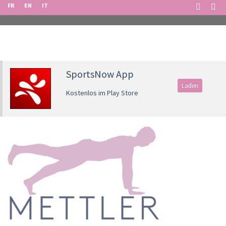
FR
EN
IT
SportsNow App
Laden
Kostenlos im Play Store