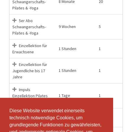
8 Monate
20
Schwangerschafts-
Pilates & -Yoga
5er Abo
9 Wochen
5
Schwangerschafts-
Pilates & -Yoga
Einzellektion für
1 Stunden
1
Erwachsene
Einzellektion für
1 Stunden
1
Jugendliche bis 17
Jahre
Impuls
1 Tage
1
Einzellektion Pilates
Sa-Morgen
Diese Website verwendet einerseits
Diese Website verwendet einerseits
Jahresabo (70
12 Monate
70
technisch notwendige Cookies, um
technisch notwendige Cookies, um
Lektionen)
grundlegende Funktionen zu gewährleisten,
grundlegende Funktionen zu gewährleisten,
und andererseits optionale Cookies, um
und andererseits optionale Cookies, um