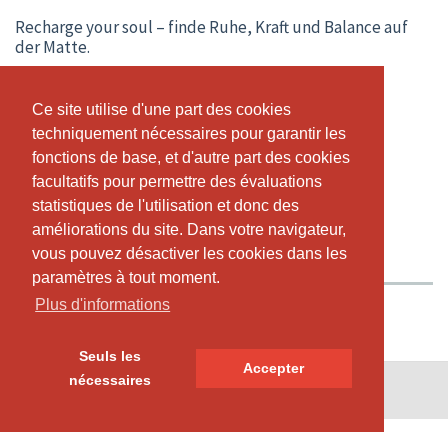
Recharge your soul – finde Ruhe, Kraft und Balance auf
der Matte.
Worbstrasse 210, CH-3073 Gümligen
,
+41 79 687 84 73
Ce site utilise d'une part des cookies
Ce site utilise d'une part des cookies
www.lumapilates.yoga
techniquement nécessaires pour garantir les
techniquement nécessaires pour garantir les
caroro@gmx.ch
fonctions de base, et d'autre part des cookies
fonctions de base, et d'autre part des cookies
facultatifs pour permettre des évaluations
facultatifs pour permettre des évaluations
CALENDRIER EN DIRECT
HORAIRE
statistiques de l'utilisation et donc des
statistiques de l'utilisation et donc des
ABONNEMENTS ET PRIX
A PROPOS DE NOUS
améliorations du site. Dans votre navigateur,
améliorations du site. Dans votre navigateur,
vous pouvez désactiver les cookies dans les
vous pouvez désactiver les cookies dans les
NOTRE TEAM
paramètres à tout moment.
paramètres à tout moment.
Plus d'informations
Plus d'informations
Seuls les
Seuls les
Accepter
Accepter
nécessaires
nécessaires
© SportsNow® 2026. Le logiciel suisse pour ton studio.