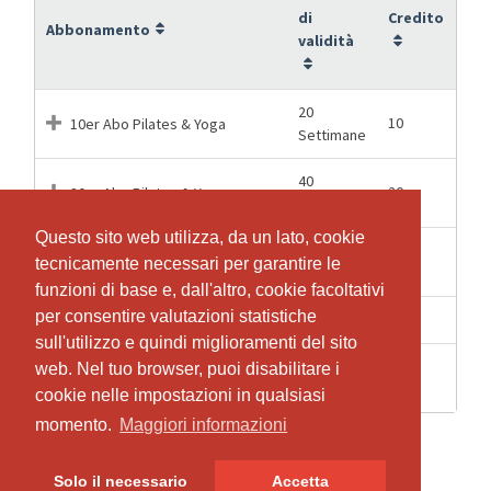
di
Credito
Abbonamento
validità
20
10
10er Abo Pilates & Yoga
Settimane
40
20
20er Abo Pilates & Yoga
Settimane
Questo sito web utilizza, da un lato, cookie
Questo sito web utilizza, da un lato, cookie
20
5
5er Abo Pilates & Yoga
tecnicamente necessari per garantire le
tecnicamente necessari per garantire le
Settimane
funzioni di base e, dall'altro, cookie facoltativi
funzioni di base e, dall'altro, cookie facoltativi
per consentire valutazioni statistiche
per consentire valutazioni statistiche
1 Giorni
1
Einzellektion Pilates oder Yoga
sull'utilizzo e quindi miglioramenti del sito
sull'utilizzo e quindi miglioramenti del sito
52
web. Nel tuo browser, puoi disabilitare i
web. Nel tuo browser, puoi disabilitare i
45
Jahresabo Yoga und Pilates
Settimane
cookie nelle impostazioni in qualsiasi
cookie nelle impostazioni in qualsiasi
momento.
momento.
Maggiori informazioni
Maggiori informazioni
Solo il necessario
Solo il necessario
Accetta
Accetta