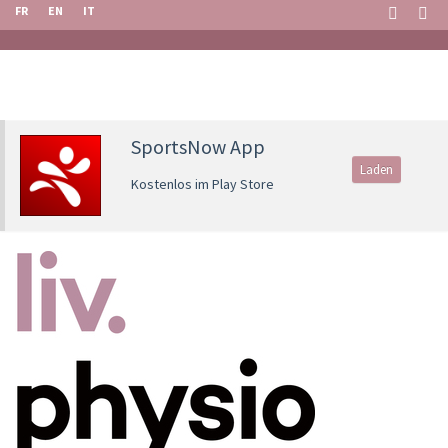
FR
EN
IT
SportsNow App
Laden
Kostenlos im Play Store