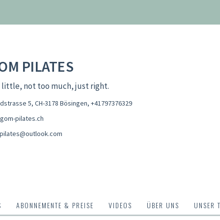
OM PILATES
 little, not too much, just right.
dstrasse 5, CH-3178 Bösingen
,
+41797376329
gom-pilates.ch
pilates@outlook.com
S
ABONNEMENTE & PREISE
VIDEOS
ÜBER UNS
UNSER 