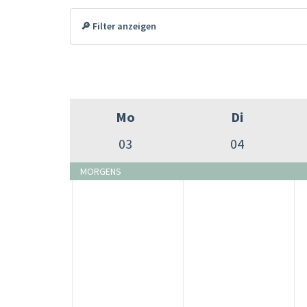
🔎 Filter anzeigen
Mo
Di
03
04
MORGENS