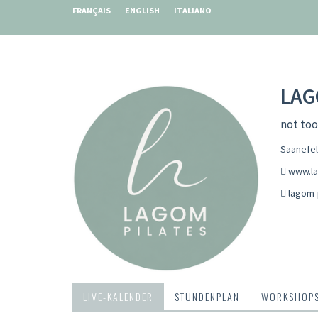
FRANÇAIS
ENGLISH
ITALIANO
LAG
not too
Saanefel
www.la
lagom-
LIVE-KALENDER
STUNDENPLAN
WORKSHOP