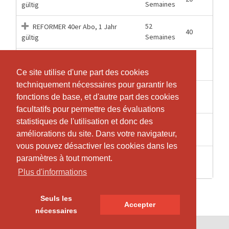
Semaines
gültig
52
REFORMER 40er Abo, 1 Jahr
40
Semaines
gültig
52
5
REFORMER 5er Abo, 1 Jahr gültig
Semaines
Ce site utilise d'une part des cookies
Ce site utilise d'une part des cookies
techniquement nécessaires pour garantir les
techniquement nécessaires pour garantir les
52
REFORMER 80er Abo, 1 Jahr
80
fonctions de base, et d'autre part des cookies
fonctions de base, et d'autre part des cookies
Semaines
gültig
facultatifs pour permettre des évaluations
facultatifs pour permettre des évaluations
statistiques de l'utilisation et donc des
statistiques de l'utilisation et donc des
REFORMER Drop In, 1 Lektion
1 Heures
1
améliorations du site. Dans votre navigateur,
améliorations du site. Dans votre navigateur,
gültig
vous pouvez désactiver les cookies dans les
vous pouvez désactiver les cookies dans les
REFORMER Probe Abo, 3 für 2, 3
paramètres à tout moment.
paramètres à tout moment.
3 Mois
3
Monate gültig
Plus d'informations
Plus d'informations
Seuls les
Seuls les
Accepter
Accepter
nécessaires
nécessaires