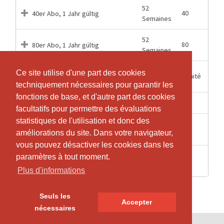
52
40
40er Abo, 1 Jahr gültig
Semaines
52
80
80er Abo, 1 Jahr gültig
Semaines
52
Ce site utilise d'une part des cookies
Ce site utilise d'une part des cookies
Illimité
Abo No Limits, 1 Jahr gültig
Semaines
techniquement nécessaires pour garantir les
techniquement nécessaires pour garantir les
fonctions de base, et d'autre part des cookies
fonctions de base, et d'autre part des cookies
1 Heures
1
Drop In, 1 Lektion gültig
facultatifs pour permettre des évaluations
facultatifs pour permettre des évaluations
statistiques de l'utilisation et donc des
statistiques de l'utilisation et donc des
4
3
Probe Abo
améliorations du site. Dans votre navigateur,
améliorations du site. Dans votre navigateur,
Semaines
vous pouvez désactiver les cookies dans les
vous pouvez désactiver les cookies dans les
60
paramètres à tout moment.
paramètres à tout moment.
1
Probelektion
Minutes
Plus d'informations
Plus d'informations
Seuls les
Seuls les
Accepter
Accepter
nécessaires
nécessaires