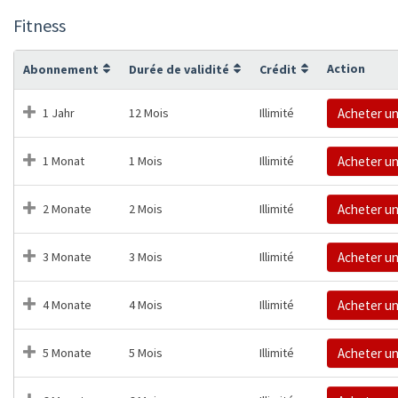
Fitness
Action
Abonnement
Durée de validité
Crédit
1 Jahr
12 Mois
Illimité
Acheter u
1 Monat
1 Mois
Illimité
Acheter u
2 Monate
2 Mois
Illimité
Acheter u
3 Monate
3 Mois
Illimité
Acheter u
4 Monate
4 Mois
Illimité
Acheter u
5 Monate
5 Mois
Illimité
Acheter u