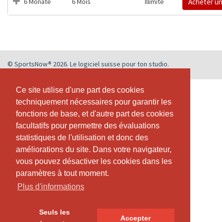
6 Monate
6 Mois
Illimité
Acheter u
© SportsNow® 2026. Le logiciel suisse pour ton studio.
Ce site utilise d'une part des cookies
Ce site utilise d'une part des cookies
techniquement nécessaires pour garantir les
techniquement nécessaires pour garantir les
fonctions de base, et d'autre part des cookies
fonctions de base, et d'autre part des cookies
facultatifs pour permettre des évaluations
facultatifs pour permettre des évaluations
statistiques de l'utilisation et donc des
statistiques de l'utilisation et donc des
améliorations du site. Dans votre navigateur,
améliorations du site. Dans votre navigateur,
vous pouvez désactiver les cookies dans les
vous pouvez désactiver les cookies dans les
paramètres à tout moment.
paramètres à tout moment.
Plus d'informations
Plus d'informations
Seuls les
Seuls les
Accepter
Accepter