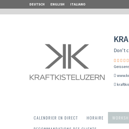
DEUTSCH
ENGLISH
ITALIANO
KRA
Don't c
Geissens
www.kr
kraftk
CALENDRIER EN DIRECT
HORAIRE
WORKSH
RECOMMANDATIONS DES CLIENTS