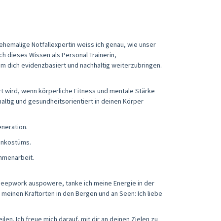
 ehemalige Notfallexpertin weiss ich genau, wie unser
h dieses Wissen als Personal Trainerin,
 um dich evidenzbasiert und nachhaltig weiterzubringen.
tzt wird, wenn körperliche Fitness und mentale Stärke
hhaltig und gesundheitsorientiert in deinen Körper
eneration.
enkostüms.
mmenarbeit.
 Deepwork auspowere, tanke ich meine Energie in der
meinen Kraftorten in den Bergen und an Seen: Ich liebe
en. Ich freue mich darauf, mit dir an deinen Zielen zu