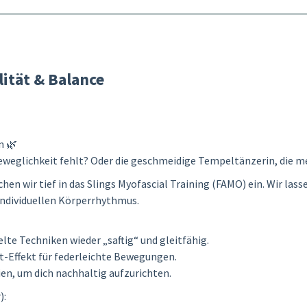
ität & Balance
n 🌿
 Beweglichkeit fehlt? Oder die geschmeidige Tempeltänzerin, die m
n wir tief in das Slings Myofascial Training (FAMO) ein. Wir lass
individuellen Körperrhythmus.
lte Techniken wieder „saftig“ und gleitfähig.
lt-Effekt für federleichte Bewegungen.
zien, um dich nachhaltig aufzurichten.
):