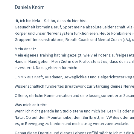
Daniela Knörr
Hi, ich bin Nela – Schön, dass du hier bist!
Gesundheit ist mein Beruf, Sport meine absolute Leidenschaft. Als
Körper und unser Nervensystem funktionieren. Heute kombiniere ic
Gruppenfitnessinstruktorin, Breath Coach und Mental Coach (i.A.),
Mein Ansatz
Mein eigenes Training hat mir gezeigt, wie viel Potenzial freigese
Hand in Hand gehen. Mein Ziel in der Kraftkiste ist es, dass du nac
investierst. Dazu gehören für mich:
Ein Mix aus Kraft, Ausdauer, Beweglichkeit und zielgerichteter Reg
Wissenschaftlich fundiertes Breathwork zur Stärkung deines Nerv
Offene, ehrliche Kommunikation und eine lösungsorientierte Zusa
Was mich antreibt
Wenn ich nicht gerade im Studio stehe und mich bei LesMills oder
Natur. Ob auf dem Mountainbike, dem Surfbrett, im VW Bus oder an 
es, in Bewegung zu bleiben und mich stetig weiterzuentwickeln.
Genau diese Energie und dieses Lebensgefühl möchte ich mit dir teil