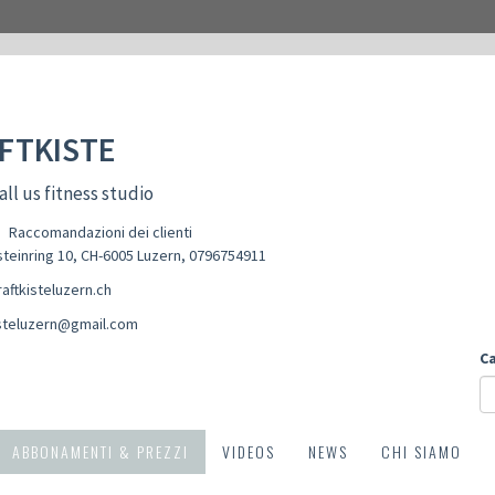
FTKISTE
all us fitness studio
Raccomandazioni dei clienti
teinring 10, CH-6005 Luzern
,
0796754911
aftkisteluzern.ch
isteluzern@gmail.com
C
ABBONAMENTI & PREZZI
VIDEOS
NEWS
CHI SIAMO