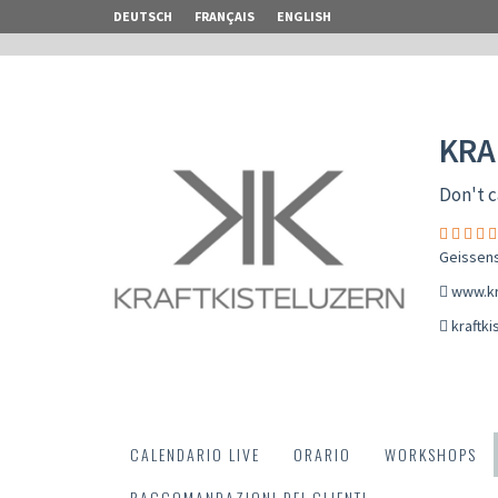
DEUTSCH
FRANÇAIS
ENGLISH
KRA
Don't c
Geissens
www.kr
kraftk
CALENDARIO LIVE
ORARIO
WORKSHOPS
RACCOMANDAZIONI DEI CLIENTI