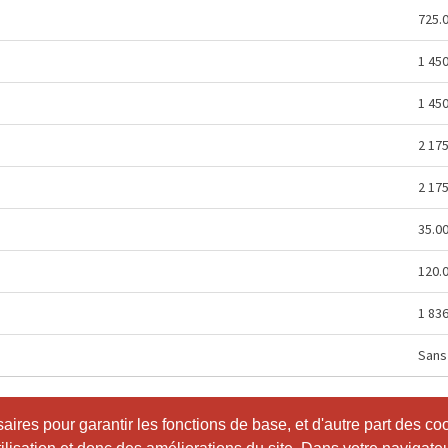
725.
1 45
1 45
2 17
2 17
35.0
120.
1 83
Sans 
ires pour garantir les fonctions de base, et d'autre part des co
ires pour garantir les fonctions de base, et d'autre part des co