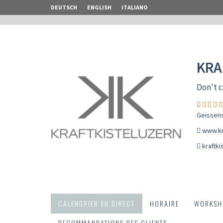
DEUTSCH
ENGLISH
ITALIANO
KRA
Don't c
Geissens
www.kr
kraftk
CALENDRIER EN DIRECT
HORAIRE
WORKSH
RECOMMANDATIONS DES CLIENTS