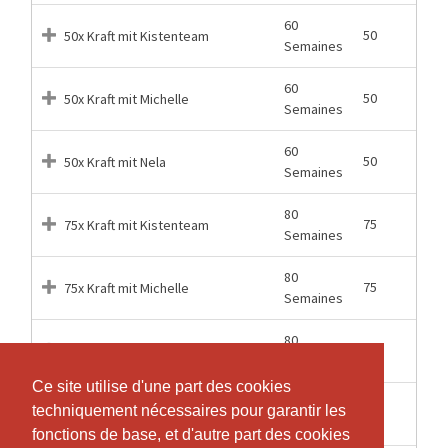
60
50
50x Kraft mit Kistenteam
Semaines
60
50
50x Kraft mit Michelle
Semaines
60
50
50x Kraft mit Nela
Semaines
80
75
75x Kraft mit Kistenteam
Semaines
80
75
75x Kraft mit Michelle
Semaines
80
75
75x Kraft mit Nela
Semaines
Ce site utilise d'une part des cookies
Ce site utilise d'une part des cookies
1
techniquement nécessaires pour garantir les
techniquement nécessaires pour garantir les
1
Einzelstunde
Semaines
fonctions de base, et d'autre part des cookies
fonctions de base, et d'autre part des cookies