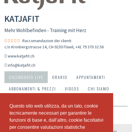
KATJAFIT
Mehr Wohlbefinden - Training mit Herz
Raccomandazioni dei clienti
c/o Kronbergstrasse 14, CH-9230 Flawil
,
+41 79 370 32 56
www.katjafit.ch
info@katjafit.ch
CALENDARIO LIVE
ORARIO
APPUNTAMENTI
ABBONAMENTI & PREZZI
VIDEOS
CHI SIAMO
IL NOSTRO TEAM
RACCOMANDAZIONI DEI CLIENTI
Questo sito web utilizza, da un lato, cookie
Questo sito web utilizza, da un lato, cookie
tecnicamente necessari per garantire le
tecnicamente necessari per garantire le
Riepilogo della settimana
funzioni di base e, dall'altro, cookie facoltativi
funzioni di base e, dall'altro, cookie facoltativi
per consentire valutazioni statistiche
per consentire valutazioni statistiche