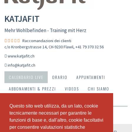
KATJAFIT
Mehr Wohlbefinden - Training mit Herz
Raccomandazioni dei clienti
c/o Kronbergstrasse 14, CH-9230 Flawil
,
+41 79 370 32 56
www.katjafit.ch
info@katjafit.ch
CALENDARIO LIVE
ORARIO
APPUNTAMENTI
ABBONAMENTI & PREZZI
VIDEOS
CHI SIAMO
IL NOSTRO TEAM
RACCOMANDAZIONI DEI CLIENTI
Questo sito web utilizza, da un lato, cookie
Questo sito web utilizza, da un lato, cookie
tecnicamente necessari per garantire le
tecnicamente necessari per garantire le
Riepilogo della settimana
funzioni di base e, dall'altro, cookie facoltativi
funzioni di base e, dall'altro, cookie facoltativi
per consentire valutazioni statistiche
per consentire valutazioni statistiche