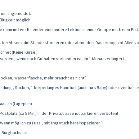
ionen angemeldet.
ltigkeit möglich.
dann im Live-Kalender eine andere Lektion in einer Gruppe mit freien Plätz
ist bei Absenz die Stunde stornieren oder abmelden. Das ermöglicht Allen vo
echnet (Keine Kurse.)
 werden , wenn noch Guthaben vorhanden ist um 1 Monat verlängert.
socken, Wasserflasche, mehr braucht es nicht:)
dung , Socken, 1 körperlanges Handtuch(auch fürs Baby) oder eventuell ei
aas.ch (Lageplan)
stplatz (ca 5 Min.) In der Privatstrasse ist parkieren verboten!
 Wenn möglich zu Fuss , mit Tragetuch hereinspazieren:)
m Burgbachsaal