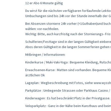
12 er Abo 6 Monate gültig
Du wirst für die nächsten verfügbaren fortlaufende Lekt
Umbuchungen sind bis 24h vor der Stunde innerhalb der Gü
Bei Absenzen storniere 24h vorher (=1Guthaben)und buche 
wählen: vor-nachholen.
Wichtig: Bitte, auch kurzfristig nach der Stornierungs- Fr
Schulferien/Festtage sind in der langen Gültigkeit einber
Abos deren Gültigkeit in die langen Sommerferien gehen
Mitbringen / Informationen:
Kinderkurse / Muki-Vaki-Yoga : Bequeme Kleidung, Rutsch
Erwachsenen-Kurse : Matten sind vorhanden. Bequeme Klei
ärztlichen Ok
Lageplan : Wegbeschreibung mit Fotos, siehe www.wyssh
Parkplätze : Umliegende Strassen oder Parkhaus Casino / Po
Kinderwagen : Es hat beschränkt Platz in der Privatgasse.
Veloparkplatz : Ganz in der Nähe beim Kunsthaus und bei