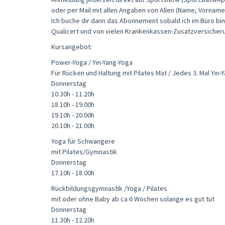
oder per Mail mit allen Angaben von Allen (Name, Vorname,
Ich buche dir dann das Abonnement sobald ich im Büro bin. E
Qualicert und von vielen Krankenkassen-Zusatzversicheru
Kursangebot:
Power-Yoga / Yin-Yang-Yoga
Für Rücken und Haltung mit Pilates Mat / Jedes 3. Mal Yin-
Donnerstag
10.30h - 11.20h
18.10h - 19.00h
19.10h - 20.00h
20.10h - 21.00h
Yoga für Schwangere
mit Pilates/Gymnastik
Donnerstag
17.10h - 18.00h
Rückbildungsgymnastik /Yoga / Pilates
mit oder ohne Baby ab ca 6 Wochen solange es gut tut
Donnerstag
11.30h - 12.20h