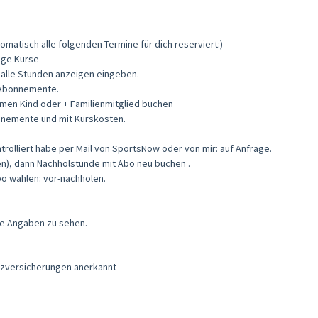
atisch alle folgenden Termine für dich reserviert:)
tige Kurse
 alle Stunden anzeigen eingeben.
n Abonnemente.
amen Kind oder + Familienmitglied buchen
onnemente und mit Kurskosten.
rolliert habe per Mail von SportsNow oder von mir: auf Anfrage.
en), dann Nachholstunde mit Abo neu buchen .
bo wählen: vor-nachholen.
lle Angaben zu sehen.
tzversicherungen anerkannt