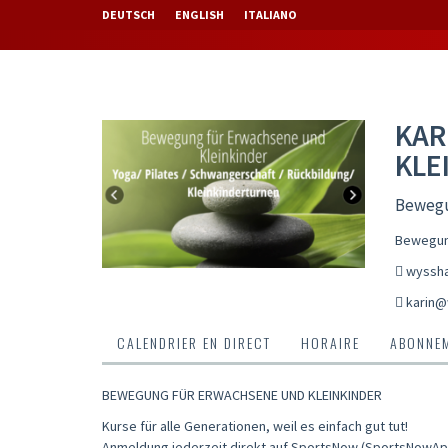
DEUTSCH
ENGLISH
ITALIANO
KAR
KLE
Bewegu
Bewegung
wyssha
karin@
CALENDRIER EN DIRECT
HORAIRE
ABONNEM
BEWEGUNG FÜR ERWACHSENE UND KLEINKINDER
Kurse für alle Generationen, weil es einfach gut tut!
Anmeldung jederzeit direkt auf SportsNow (SportsNowAp