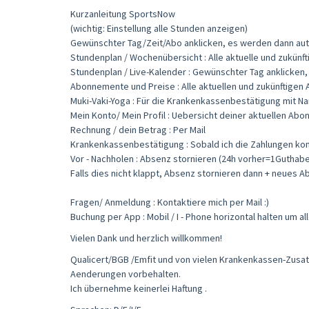
Kurzanleitung SportsNow
(wichtig: Einstellung alle Stunden anzeigen)
Gewünschter Tag/Zeit/Abo anklicken, es werden dann autom
Stundenplan / Wochenübersicht : Alle aktuelle und zukünf
Stundenplan / Live-Kalender : Gewünschter Tag anklicken,
Abonnemente und Preise : Alle aktuellen und zukünftige
Muki-Vaki-Yoga : Für die Krankenkassenbestätigung mit N
Mein Konto/ Mein Profil : Uebersicht deiner aktuellen Ab
Rechnung / dein Betrag : Per Mail
Krankenkassenbestätigung : Sobald ich die Zahlungen kont
Vor - Nachholen : Absenz stornieren (24h vorher=1Guthab
Falls dies nicht klappt, Absenz stornieren dann + neues A
Fragen/ Anmeldung : Kontaktiere mich per Mail :)
Buchung per App : Mobil / I - Phone horizontal halten um a
Vielen Dank und herzlich willkommen!
Qualicert/BGB /Emfit und von vielen Krankenkassen-Zusa
Aenderungen vorbehalten.
Ich übernehme keinerlei Haftung .