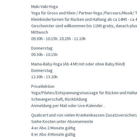
Muki-Vaki-Yoga
Yoga für Gross und Klein / Partner-Yoga /Parcours/Musik/ 
Kleinkinderturnen für Rücken und Haltung ab ca 14Mt - ca 4
Geschwister sind willkommen bis 11Mt gratis, danach plu
Mittwoch
09.30h - 10.15h. 10.25h - 11.10h
Donnerstag
09.30h - 10.15h
Mama-Baby-Yoga (Ab 4 Mt mit oder ohne Baby/Kind)
Donnerstag
12.30h - 13.20h
Privatlektion
Yoga/Pilates/Entspannungsmassage für Rücken und Haltu
Schwangerschaft, Rückbildung
Anmeldung per Mail oder Live-Kalender .
Qualicert und von vielen Krankenkassen-Zusatzversicher
Siehe Kosten unter Abonnemente
4 er Abo 2 Monate gültig
8 er Abo 4 Monate gültig