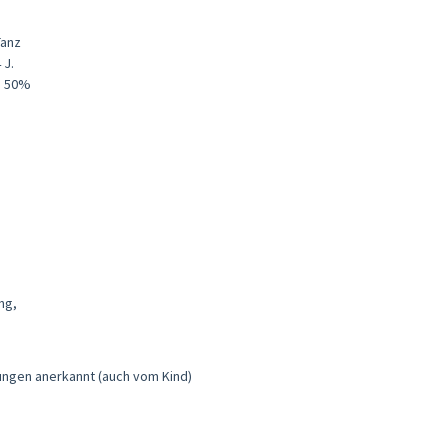
Tanz
 J.
s 50%
ng,
ungen anerkannt (auch vom Kind)