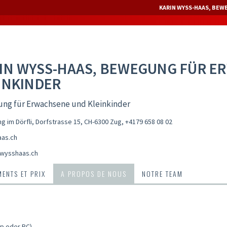
KARIN WYSS-HAAS, BEW
IN WYSS-HAAS, BEWEGUNG FÜR E
INKINDER
ng für Erwachsene und Kleinkinder
 im Dörfli, Dorfstrasse 15, CH-6300 Zug
,
+4179 658 08 02
as.ch
wysshaas.ch
ENTS ET PRIX
A PROPOS DE NOUS
NOTRE TEAM
p oder PC)