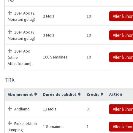
TRX
10er Abo (2
2 Mois
10
Aller à l'ho
Monaten gültig)
10er Abo (3
3 Mois
10
Aller à l'ho
Monaten gültig)
10er Abo
100 Semaines
10
Aller à l'ho
(ohne
Ablaufdatum)
TRX
Action
Abonnement
Durée de validité
Crédit
Andiamo
12 Mois
3
Aller à l'ho
Einzellektion
1 Semaines
1
Aller à l'ho
Jumping