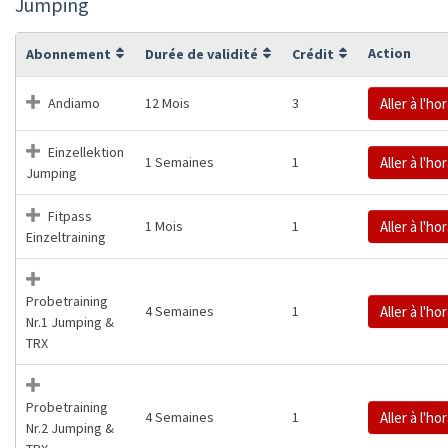
Jumping
Action
Abonnement
Durée de validité
Crédit
Andiamo
12 Mois
3
Aller à l'ho
Einzellektion
1 Semaines
1
Aller à l'ho
Jumping
Fitpass
1 Mois
1
Aller à l'ho
Einzeltraining
Probetraining
4 Semaines
1
Aller à l'ho
Nr.1 Jumping &
TRX
Probetraining
4 Semaines
1
Aller à l'ho
Nr.2 Jumping &