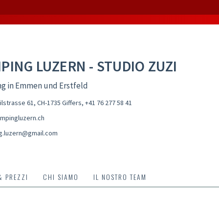
PING LUZERN - STUDIO ZUZI
g in Emmen und Erstfeld
lstrasse 61, CH-1735 Giffers
,
+41 76 277 58 41
mpingluzern.ch
g.luzern@gmail.com
& PREZZI
CHI SIAMO
IL NOSTRO TEAM