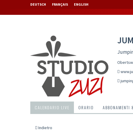
DEUTSCH
FRANÇAIS
ENGLISH
JUM
Jumpin
Obertswi
www.ju
jumpin
CALENDARIO LIVE
ORARIO
ABBONAMENTI 
Indietro