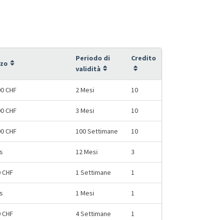
Periodo di
Credito
zzo
validità
00 CHF
2 Mesi
10
00 CHF
3 Mesi
10
00 CHF
100 Settimane
10
s
12 Mesi
3
0 CHF
1 Settimane
1
s
1 Mesi
1
0 CHF
4 Settimane
1