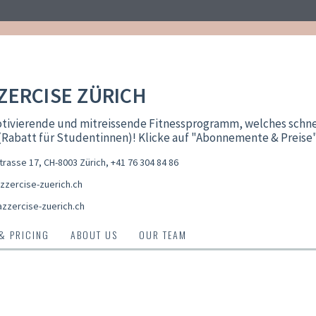
ZERCISE ZÜRICH
ivierende und mitreissende Fitnessprogramm, welches schnell 
Rabatt für Studentinnen)! Klicke auf "Abonnemente & Preise"
trasse 17, CH-8003 Zürich
,
+41 76 304 84 86
zzercise-zuerich.ch
azzercise-zuerich.ch
 & PRICING
ABOUT US
OUR TEAM