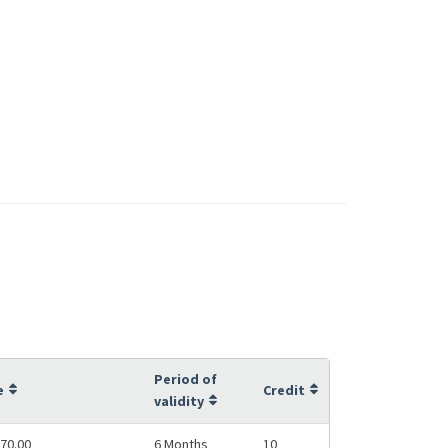
Period of
e
Credit
validity
70.00
6 Months
10