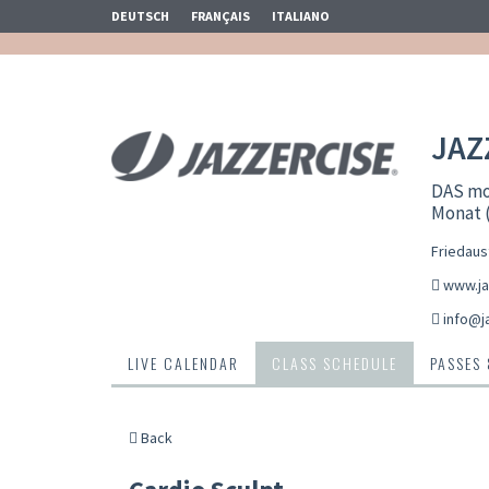
DEUTSCH
FRANÇAIS
ITALIANO
JAZ
DAS mot
Monat (
Friedaus
www.ja
info@j
LIVE CALENDAR
CLASS SCHEDULE
PASSES
Back